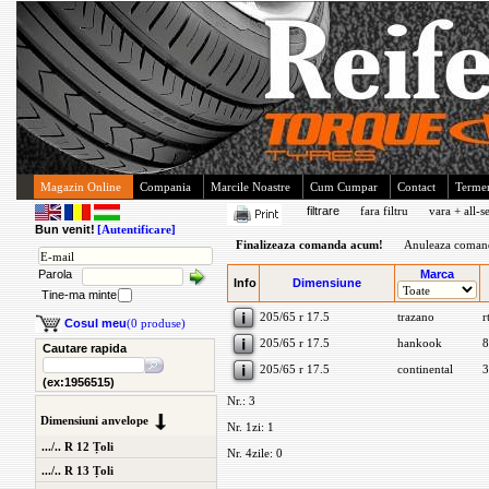
Magazin Online
Compania
Marcile Noastre
Cum Cumpar
Contact
Termen
filtrare
fara filtru
vara + all-s
Bun venit!
[Autentificare]
Finalizeaza comanda acum!
Anuleaza coman
Parola
Marca
Info
Dimensiune
Tine-ma minte
205/65 r 17.5
trazano
r
Cosul meu
(0 produse)
205/65 r 17.5
hankook
8
Cautare rapida
205/65 r 17.5
continental
3
(ex:1956515)
Nr.: 3
Dimensiuni anvelope
Nr. 1zi: 1
.../.. R 12 Țoli
Nr. 4zile: 0
.../.. R 13 Țoli